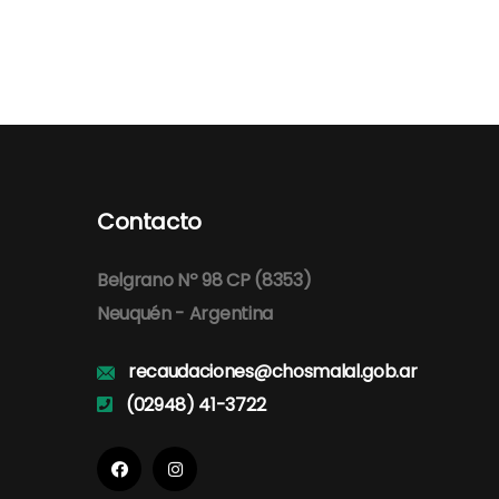
Contacto
Belgrano Nº 98 CP (8353)
Neuquén - Argentina
recaudaciones@chosmalal.gob.ar
(02948) 41-3722